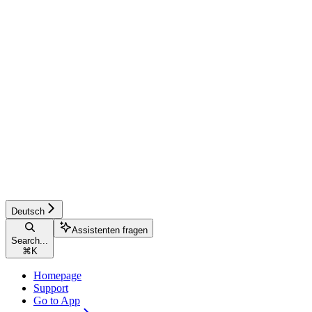
Deutsch
Assistenten fragen
Search...
⌘
K
Homepage
Support
Go to App