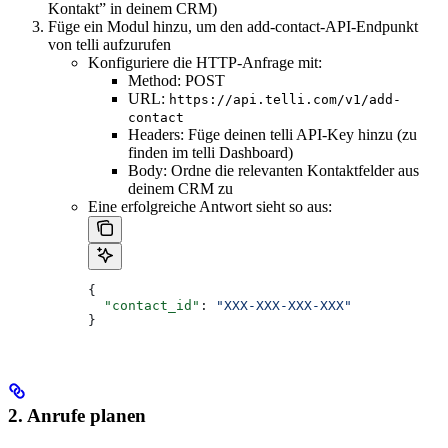
Kontakt” in deinem CRM)
Füge ein Modul hinzu, um den add-contact-API-Endpunkt
von telli aufzurufen
Konfiguriere die HTTP-Anfrage mit:
Method: POST
URL:
https://api.telli.com/v1/add-
contact
Headers: Füge deinen telli API-Key hinzu (zu
finden im telli Dashboard)
Body: Ordne die relevanten Kontaktfelder aus
deinem CRM zu
Eine erfolgreiche Antwort sieht so aus:
{
  "contact_id"
: 
"XXX-XXX-XXX-XXX"
}
2. Anrufe planen