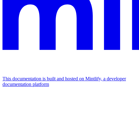
This documentation is built and hosted on Mintlify, a developer
documentation platform
Assistant
Responses
are
generated
using