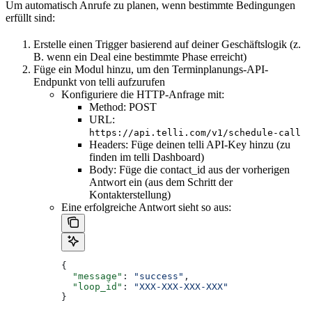
Um automatisch Anrufe zu planen, wenn bestimmte Bedingungen
erfüllt sind:
Erstelle einen Trigger basierend auf deiner Geschäftslogik (z.
B. wenn ein Deal eine bestimmte Phase erreicht)
Füge ein Modul hinzu, um den Terminplanungs-API-
Endpunkt von telli aufzurufen
Konfiguriere die HTTP-Anfrage mit:
Method: POST
URL:
https://api.telli.com/v1/schedule-call
Headers: Füge deinen telli API-Key hinzu (zu
finden im telli Dashboard)
Body: Füge die contact_id aus der vorherigen
Antwort ein (aus dem Schritt der
Kontakterstellung)
Eine erfolgreiche Antwort sieht so aus:
{
  "message"
: 
"success"
,
  "loop_id"
: 
"XXX-XXX-XXX-XXX"
}