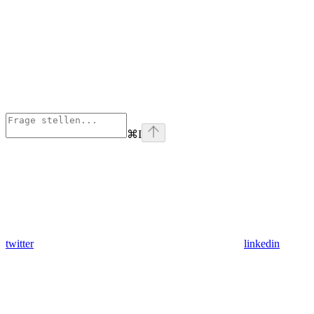
⌘
I
twitter
linkedin