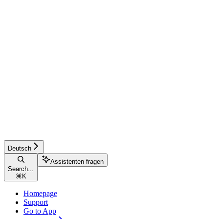
Deutsch
Assistenten fragen
Search...
⌘
K
Homepage
Support
Go to App