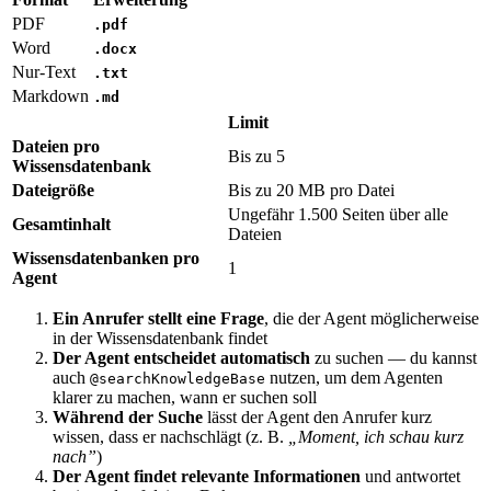
PDF
.pdf
Word
.docx
Nur-Text
.txt
Markdown
.md
Limit
Dateien pro
Bis zu 5
Wissensdatenbank
Dateigröße
Bis zu 20 MB pro Datei
Ungefähr 1.500 Seiten über alle
Gesamtinhalt
Dateien
Wissensdatenbanken pro
1
Agent
Ein Anrufer stellt eine Frage
, die der Agent möglicherweise
in der Wissensdatenbank findet
Der Agent entscheidet automatisch
zu suchen — du kannst
auch
nutzen, um dem Agenten
@searchKnowledgeBase
klarer zu machen, wann er suchen soll
Während der Suche
lässt der Agent den Anrufer kurz
wissen, dass er nachschlägt (z. B.
„Moment, ich schau kurz
nach”
)
Der Agent findet relevante Informationen
und antwortet