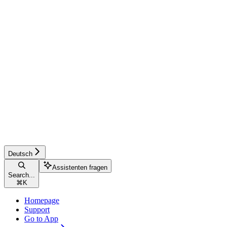
Deutsch
Assistenten fragen
Search...
⌘
K
Homepage
Support
Go to App