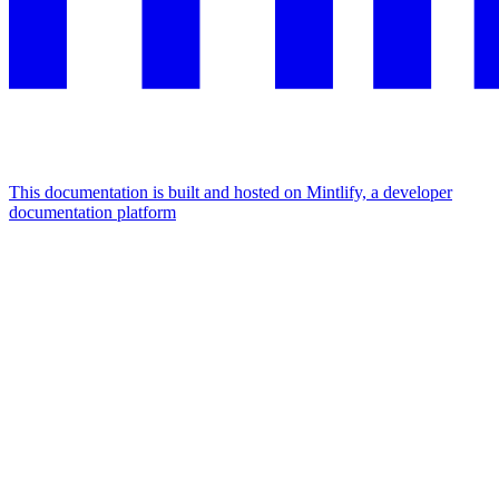
This documentation is built and hosted on Mintlify, a developer
documentation platform
Assistant
Responses
are
generated
using
AI
and
may
contain
mistakes.