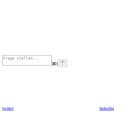
⌘
I
twitter
linkedin