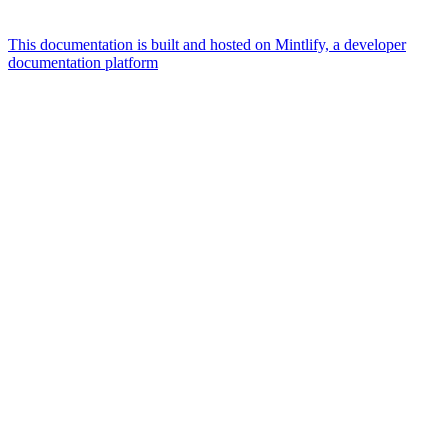
This documentation is built and hosted on Mintlify, a developer
documentation platform
Assistant
Responses
are
generated
using
AI
and
may
contain
mistakes.