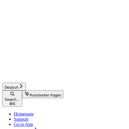
Deutsch
Assistenten fragen
Search...
⌘
K
Homepage
Support
Go to App