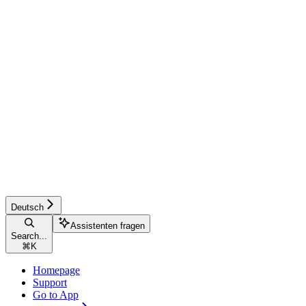
Deutsch
Assistenten fragen
Search...
⌘
K
Homepage
Support
Go to App