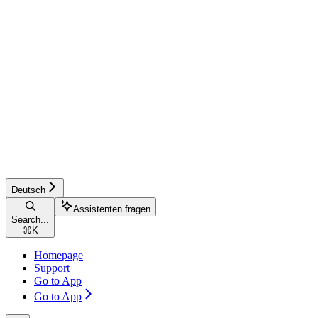
Deutsch
Assistenten fragen
Search...
⌘
K
Homepage
Support
Go to App
Go to App