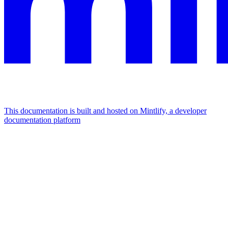
This documentation is built and hosted on Mintlify, a developer
documentation platform
Assistant
Responses
are
generated
using
AI
and