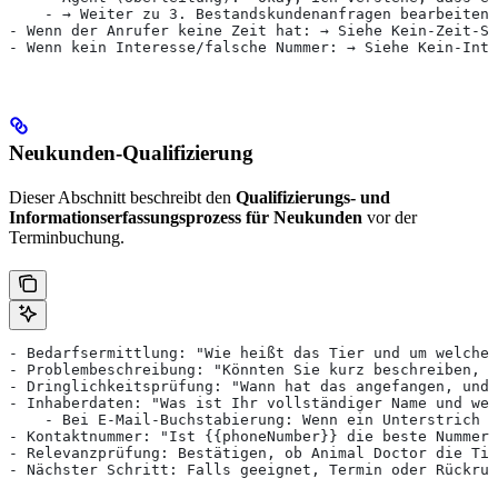
    - → Weiter zu 3. Bestandskundenanfragen bearbeiten.
- Wenn der Anrufer keine Zeit hat: → Siehe Kein-Zeit-Sk
- Wenn kein Interesse/falsche Nummer: → Siehe Kein-Inte
Neukunden-Qualifizierung
Dieser Abschnitt beschreibt den
Qualifizierungs- und
Informationserfassungsprozess für Neukunden
vor der
Terminbuchung.
- Bedarfsermittlung: "Wie heißt das Tier und um welche 
- Problembeschreibung: "Könnten Sie kurz beschreiben, w
- Dringlichkeitsprüfung: "Wann hat das angefangen, und 
- Inhaberdaten: "Was ist Ihr vollständiger Name und wel
    - Bei E-Mail-Buchstabierung: Wenn ein Unterstrich T
- Kontaktnummer: "Ist {{phoneNumber}} die beste Nummer,
- Relevanzprüfung: Bestätigen, ob Animal Doctor die Ti
- Nächster Schritt: Falls geeignet, Termin oder Rückruf