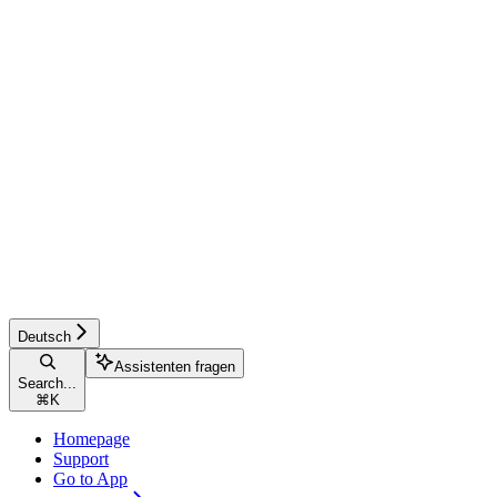
Deutsch
Assistenten fragen
Search...
⌘
K
Homepage
Support
Go to App