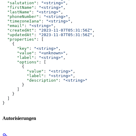
  "salutation"
: 
"<string>"
,
  "firstName"
: 
"<string>"
,
  "lastName"
: 
"<string>"
,
  "phoneNumber"
: 
"<string>"
,
  "timezoneIana"
: 
"<string>"
,
  "email"
: 
"<string>"
,
  "createdAt"
: 
"2023-11-07T05:31:56Z"
,
  "updatedAt"
: 
"2023-11-07T05:31:56Z"
,
  "properties"
: [
    {
      "key"
: 
"<string>"
,
      "value"
: 
"<unknown>"
,
      "label"
: 
"<string>"
,
      "options"
: [
        {
          "value"
: 
"<string>"
,
          "label"
: 
"<string>"
,
          "description"
: 
"<string>"
        }
      ]
    }
  ]
}
Autorisierungen