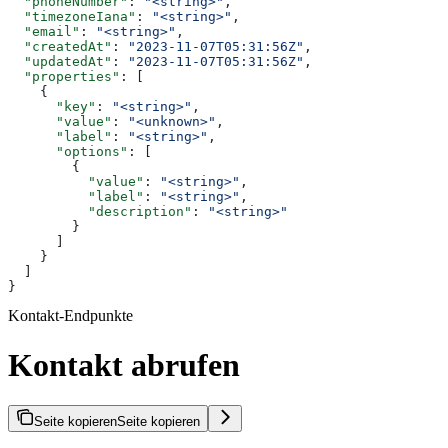
  "phoneNumber"
: 
"<string>"
,
  "timezoneIana"
: 
"<string>"
,
  "email"
: 
"<string>"
,
  "createdAt"
: 
"2023-11-07T05:31:56Z"
,
  "updatedAt"
: 
"2023-11-07T05:31:56Z"
,
  "properties"
: [
    {
      "key"
: 
"<string>"
,
      "value"
: 
"<unknown>"
,
      "label"
: 
"<string>"
,
      "options"
: [
        {
          "value"
: 
"<string>"
,
          "label"
: 
"<string>"
,
          "description"
: 
"<string>"
        }
      ]
    }
  ]
}
Kontakt-Endpunkte
Kontakt abrufen
Seite kopieren
Seite kopieren