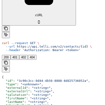
cURL
curl
 --request
 GET
 \
  --url
 https://api.telli.com/v2/contacts/{id}
 \
  --header
 'Authorization: Bearer <token>'
200
401
402
404
{
  "id"
: 
"3c90c3cc-0d44-4b50-8888-8dd25736052a"
,
  "type"
: 
"<unknown>"
,
  "externalId"
: 
"<string>"
,
  "externalUrl"
: 
"<string>"
,
  "salutation"
: 
"<string>"
,
  "firstName"
: 
"<string>"
,
  "lastName"
: 
"<string>"
,