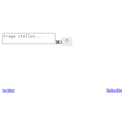
⌘
I
twitter
linkedin