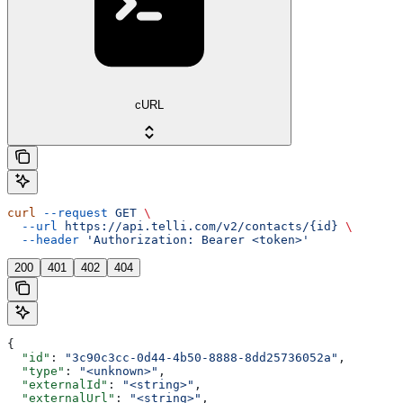
cURL
curl
 --request
 GET
 \
  --url
 https://api.telli.com/v2/contacts/{id}
 \
  --header
 'Authorization: Bearer <token>'
200
401
402
404
{
  "id"
: 
"3c90c3cc-0d44-4b50-8888-8dd25736052a"
,
  "type"
: 
"<unknown>"
,
  "externalId"
: 
"<string>"
,
  "externalUrl"
: 
"<string>"
,