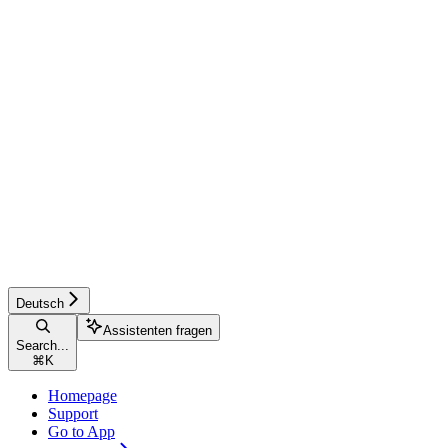
Deutsch
Assistenten fragen
Search...
⌘
K
Homepage
Support
Go to App