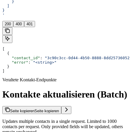
    }
  ]
}
'
200
400
401
[
  {
    "contact_id"
: 
"3c90c3cc-0d44-4b50-8888-8dd25736052a
    "error"
: 
"<string>"
  }
]
Veraltete Kontakt-Endpunkte
Kontakte aktualisieren (Batch)
Seite kopieren
Seite kopieren
Updates multiple contacts in a single request. Limited to 1000
contacts per request. Only provided fields will be updated, others
remain unchanged.