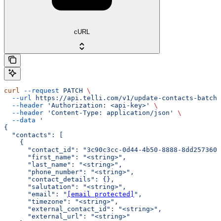
cURL
curl
 --request
 PATCH
 \
  --url
 https://api.telli.com/v1/update-contacts-batch
 
  --header
 'Authorization: <api-key>'
 \
  --header
 'Content-Type: application/json'
 \
  --data
 '
{
  "contacts": [
    {
      "contact_id": "3c90c3cc-0d44-4b50-8888-8dd2573605
      "first_name": "<string>",
      "last_name": "<string>",
      "phone_number": "<string>",
      "contact_details": {},
      "salutation": "<string>",
      "email": "
[email protected]
",
      "timezone": "<string>",
      "external_contact_id": "<string>",
      "external_url": "<string>"