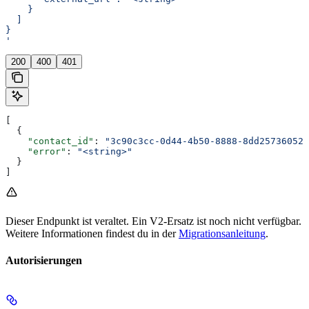
    }
  ]
}
'
200
400
401
[
  {
    "contact_id"
: 
"3c90c3cc-0d44-4b50-8888-8dd25736052a
    "error"
: 
"<string>"
  }
]
Dieser Endpunkt ist veraltet. Ein V2-Ersatz ist noch nicht verfügbar.
Weitere Informationen findest du in der
Migrationsanleitung
.
Autorisierungen