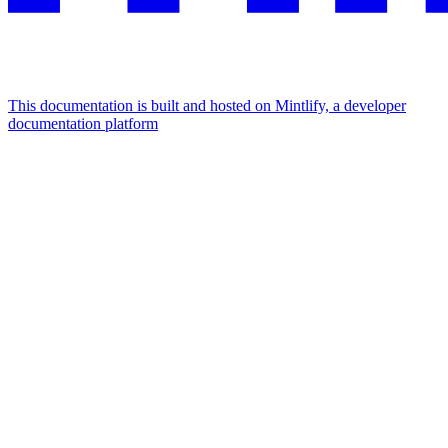
This documentation is built and hosted on Mintlify, a developer
documentation platform
Assistant
Responses
are
generated
using
AI
and
may
contain
mistakes.