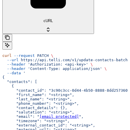
cURL
curl
 --request
 PATCH
 \
  --url
 https://api.telli.com/v1/update-contacts-batch
 
  --header
 'Authorization: <api-key>'
 \
  --header
 'Content-Type: application/json'
 \
  --data
 '
{
  "contacts": [
    {
      "contact_id": "3c90c3cc-0d44-4b50-8888-8dd2573605
      "first_name": "<string>",
      "last_name": "<string>",
      "phone_number": "<string>",
      "contact_details": {},
      "salutation": "<string>",
      "email": "
[email protected]
",
      "timezone": "<string>",
      "external_contact_id": "<string>",
      "external_url": "<string>"