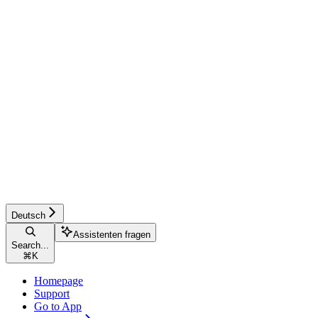
Deutsch
Assistenten fragen
Search...
⌘
K
Homepage
Support
Go to App