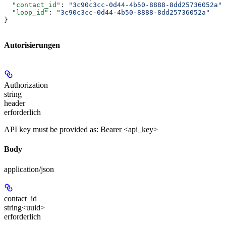
  "contact_id"
: 
"3c90c3cc-0d44-4b50-8888-8dd25736052a"
,
  "loop_id"
: 
"3c90c3cc-0d44-4b50-8888-8dd25736052a"
}
Autorisierungen
Authorization
string
header
erforderlich
API key must be provided as: Bearer <api_key>
Body
application/json
contact_id
string<uuid>
erforderlich