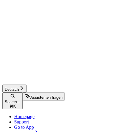
Deutsch
Assistenten fragen
Search...
⌘
K
Homepage
Support
Go to App