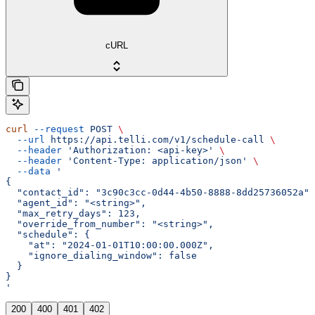
cURL
curl
 --request
 POST
 \
  --url
 https://api.telli.com/v1/schedule-call
 \
  --header
 'Authorization: <api-key>'
 \
  --header
 'Content-Type: application/json'
 \
  --data
 '
{
  "contact_id": "3c90c3cc-0d44-4b50-8888-8dd25736052a",
  "agent_id": "<string>",
  "max_retry_days": 123,
  "override_from_number": "<string>",
  "schedule": {
    "at": "2024-01-01T10:00:00.000Z",
    "ignore_dialing_window": false
  }
}
'
200
400
401
402