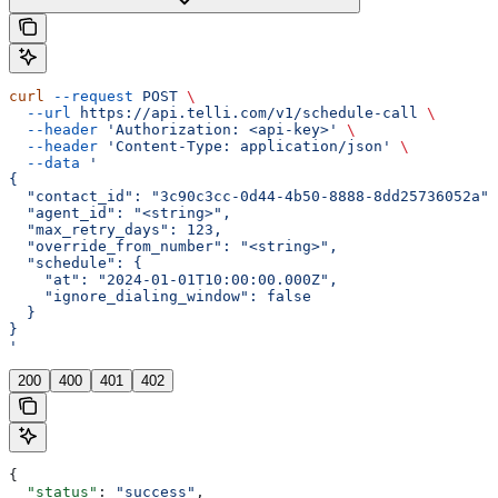
curl
 --request
 POST
 \
  --url
 https://api.telli.com/v1/schedule-call
 \
  --header
 'Authorization: <api-key>'
 \
  --header
 'Content-Type: application/json'
 \
  --data
 '
{
  "contact_id": "3c90c3cc-0d44-4b50-8888-8dd25736052a",
  "agent_id": "<string>",
  "max_retry_days": 123,
  "override_from_number": "<string>",
  "schedule": {
    "at": "2024-01-01T10:00:00.000Z",
    "ignore_dialing_window": false
  }
}
'
200
400
401
402
{
  "status"
: 
"success"
,