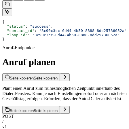
{
  "status"
: 
"success"
,
  "contact_id"
: 
"3c90c3cc-0d44-4b50-8888-8dd25736052a"
,
  "loop_id"
: 
"3c90c3cc-0d44-4b50-8888-8dd25736052a"
}
Anruf-Endpunkte
Anruf planen
Seite kopieren
Seite kopieren
Plant einen Anruf zum frühestmöglichen Zeitpunkt innerhalb des
Dialer-Fensters. Kann je nach Einstellungen sofort oder am nächsten
Geschäftstag erfolgen. Erfordert, dass der Auto-Dialer aktiviert ist.
Seite kopieren
Seite kopieren
POST
/
v1