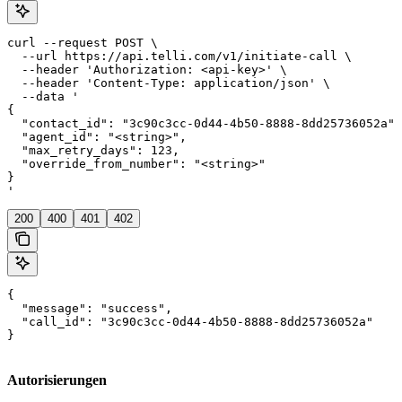
curl --request POST \

  --url https://api.telli.com/v1/initiate-call \

  --header 'Authorization: <api-key>' \

  --header 'Content-Type: application/json' \

  --data '

{

  "contact_id": "3c90c3cc-0d44-4b50-8888-8dd25736052a",

  "agent_id": "<string>",

  "max_retry_days": 123,

  "override_from_number": "<string>"

}

'
200
400
401
402
{

  "message": "success",

  "call_id": "3c90c3cc-0d44-4b50-8888-8dd25736052a"

}
Autorisierungen