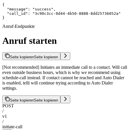
{

  "message": "success",

  "call_id": "3c90c3cc-0d44-4b50-8888-8dd25736052a"

}
Anruf-Endpunkte
Anruf starten
Seite kopieren
Seite kopieren
[Not recommended] Initiates an immediate call to a contact. Will call
even outside business hours, which is why we recommend using
schedule-call instead. If contact cannot be reached and Auto Dialer
is enabled, telli will continue trying according to Auto Dialer
settings.
Seite kopieren
Seite kopieren
POST
/
v1
/
initiate-call