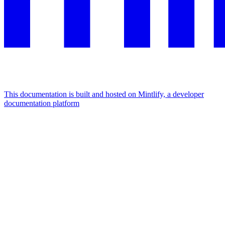
This documentation is built and hosted on Mintlify, a developer
documentation platform
Assistant
Responses
are
generated
using
AI
and
may
contain