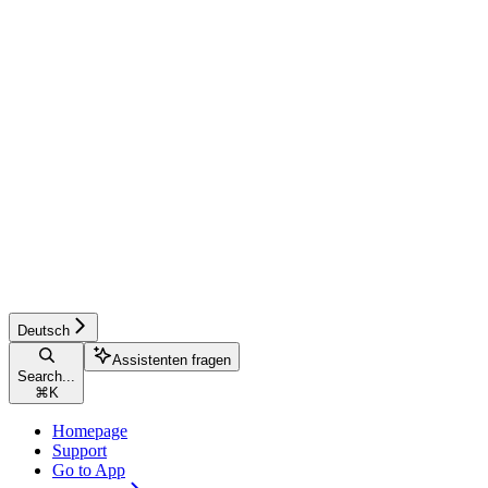
Deutsch
Assistenten fragen
Search...
⌘
K
Homepage
Support
Go to App