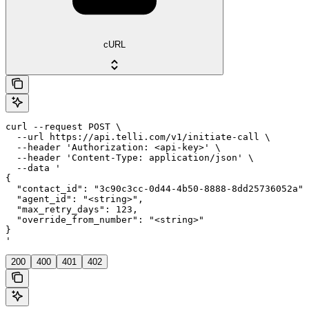
cURL
curl --request POST \

  --url https://api.telli.com/v1/initiate-call \

  --header 'Authorization: <api-key>' \

  --header 'Content-Type: application/json' \

  --data '

{

  "contact_id": "3c90c3cc-0d44-4b50-8888-8dd25736052a",

  "agent_id": "<string>",

  "max_retry_days": 123,

  "override_from_number": "<string>"

}

'
200
400
401
402