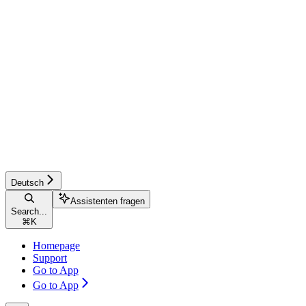
Deutsch
Assistenten fragen
Search...
⌘
K
Homepage
Support
Go to App
Go to App